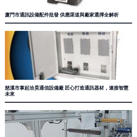
廈門市通訊設備配件批發 供應渠道與廠家選擇全解析
慈溪市掌起洽昊通信設備廠 匠心打造通訊器材，連接智慧
未來