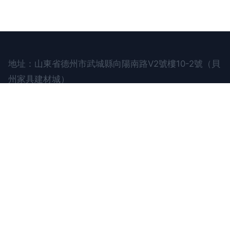
地址：山東省德州市武城縣向陽南路V2號樓10-2號（貝
州家具建材城）
電話：1861188**
Copyright © 2026
www.maikenguanghua.com.cn
通訊器材
山東迎千互聯網信息科技有限公司
通訊
器材
版權所有
Sitemap
感谢您访问我们的网站，您可能还对以下资源感兴趣：白银