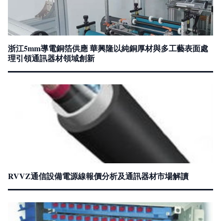
浙江5mm導電銅箔供應 華興隆以純銅厚材與多工藝表面處
理引領通訊器材領域創新
RVVZ通信設備電源線報價分析及通訊器材市場解讀