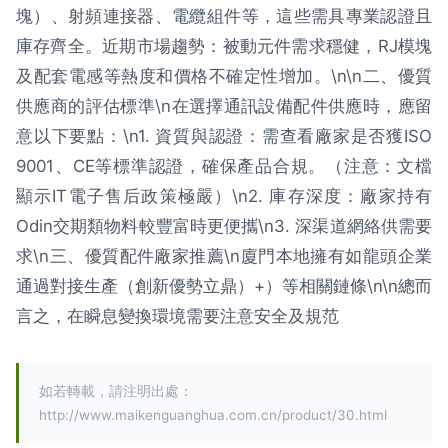
塊）、射頻連接器、電纜組件等，這些需具專業認證且
庫存齊全。近期市場趨勢：被動元件需求穩健，RJ模塊
及配套電感等熱度和價格不確定性增加。\n\n二、優質
供應商的評估標準\n在選擇通訊設備配件供應時，應留
意以下要點：\n1. 資質與認證：需查看廠家是否獲ISO
9001、CE等標準認證，確保產品合規。（注意：文檔
顯示IT電子售后政策極嚴）\n2. 庫存深度：廠家持有
Odin交期類物料較豐富時更便攜\n3. 深渠道網絡供需要
求\n三、優質配件廠家推薦\n廈門本地擁有如龍頭企業
通過對接生產（創新優勢立鼎）+）等相關鏈條\n\n總而
言之，在瞬息變換環境需要注意安全及規范
如若轉載，請注明出處：
http://www.maikenguanghua.com.cn/product/30.html