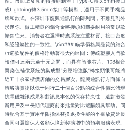
輸。市面上常見的轉接頭涵蓋了Type-C轉3.5mm接口
或Lightning轉3.5mm接口等模型，適用于不同手機品
牌和款式。在深圳市龍興通訊行的陳列間，不難見到外
形迷你、做工精良的鋁合金轉接頭和穩妥耐用的常規款
暢銷往來。消費者在選擇時應系統注重材質、接口密度
和認證屬性的一致性。\n\n### 瞄準價格與品質的結合
\n這款配件的價格浮動著很大的區間：傳統塑膠入門款
報價可達兩元至十元之間，而具有智能芯片、108根音
質染色補償系統的集成型“分壓增強版”轉接頭很可能將
近五十余家標價店鋪的交易層次。龍興通訊行方面傾向
策略讓實物以低于同行二十個百分點的綜合性價比體現
抗電磁雜訊成果和對訊息本色的保存持久性，這對激發
新用戶及中長期代理商前來批量對比選購頗具幫助。同
時配合基于實用年限擔保替換退換性能的平臺放貸延長
合同可選擔保人名額保障新契擴增中的預期服務表現。