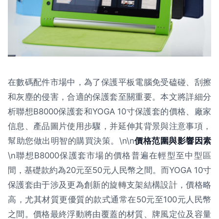
在數碼配件市場中，為了保護平板電腦免受磕碰、刮擦
和灰塵的侵害，合適的保護套至關重要。本文將詳細分
析聯想B8000保護套和YOGA 10寸保護套的價格、廠家
信息、產品圖片使用步驟，并延伸其背景與注意事項，
幫助您做出明智的購買決策。\n\n
價格范圍與影響因素
\n聯想B8000保護套市場的價格普遍在輕型至中型區
間，基礎款約為20元至50元人民幣之間。而YOGA 10寸
保護套由于涉及更為創新的旋轉支架結構設計，價格略
高，尤其材質更優質的款式通常在50元至100元人民幣
之間。價格最終浮動將由覆蓋的材質、牌風定位及容量