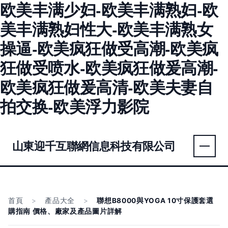
欧美丰满少妇-欧美丰满熟妇-欧
美丰满熟妇性大-欧美丰满熟女
操逼-欧美疯狂做受高潮-欧美疯
狂做受喷水-欧美疯狂做爰高潮-
欧美疯狂做爰高清-欧美夫妻自
拍交换-欧美浮力影院
山東迎千互聯網信息科技有限公司
首頁
>
產品大全
>
聯想B8000與YOGA 10寸保護套選
購指南 價格、廠家及產品圖片詳解